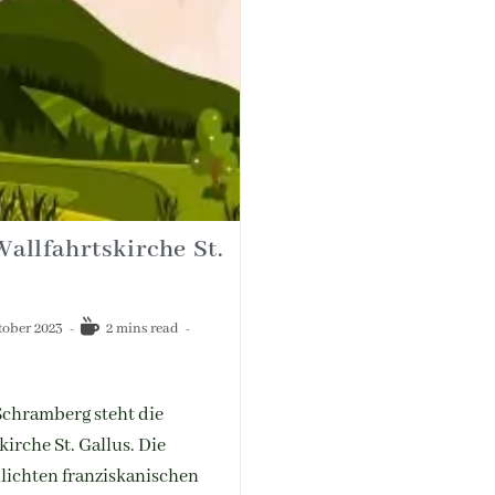
Wallfahrtskirche St.
tober 2023
2 mins read
Schramberg steht die
irche St. Gallus. Die
hlichten franziskanischen