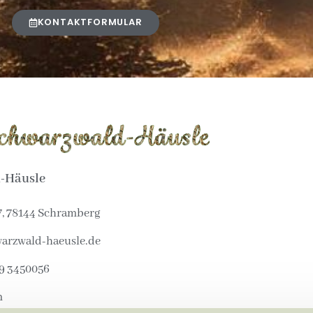
KONTAKTFORMULAR
-Häusle
7, 78144 Schramberg
arzwald-haeusle.de
29 3450056
m